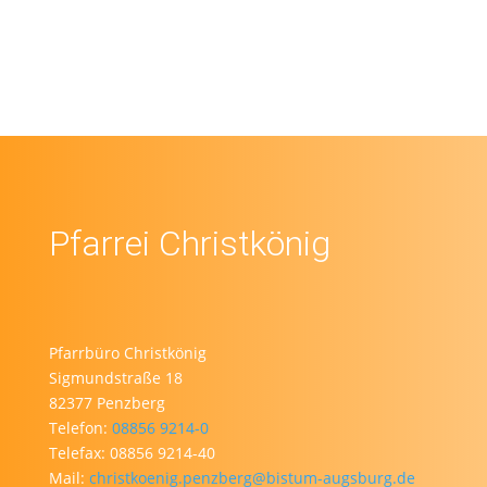
Pfarrei Christkönig
Pfarrbüro Christkönig
Sigmundstraße 18
82377 Penzberg
Telefon:
08856 9214-0
Telefax: 08856 9214-40
Mail:
christkoenig.penzberg@bistum-augsburg.de