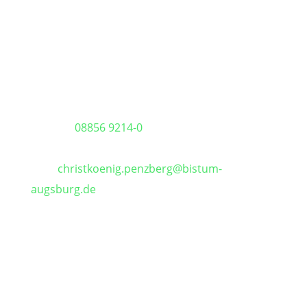
Pfarrbüro Christkönig
Sigmundstraße 18
82377 Penzberg
Telefon:
08856 9214-0
Telefax: 08856 9214-40
Mail:
christkoenig.penzberg@bistum-
augsburg.de
IBAN DE 54 7035 1030 0000 3011 35
Öffnungszeiten im August:
Zufahrt wg. Baustelle ggf. eingeschränkt!