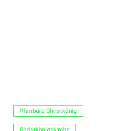
Dienstag bis Freitag:
09:00 - 12:00 Uhr
Dienstag:
15:00 - 18:00 Uhr
Montags geschlossen!
Weg finden
Pfarrbüro Christkönig
Christkönigskirche