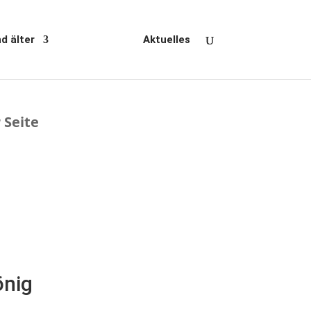
d älter
Über uns
Aktuelles
 Seite
önig