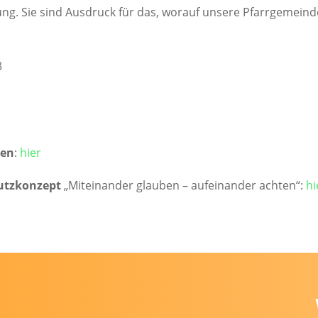
ng. Sie sind Ausdruck für das, worauf unsere Pfarrgemeinde 
3
ien
:
hier
hutzkonzept
„Miteinander glauben – aufeinander achten“:
hi