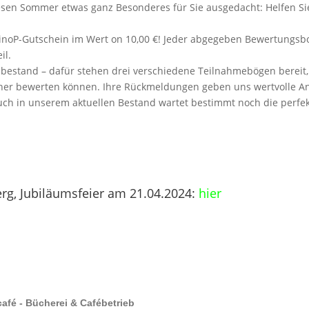
esen Sommer etwas ganz Besonderes für Sie ausgedacht: Helfen Sie 
n KinoP-Gutschein im Wert on 10,00 €! Jeder abgegeben Bewertungs
il.
stand – dafür stehen drei verschiedene Teilnahmebögen bereit, m
her bewerten können. Ihre Rückmeldungen geben uns wertvolle A
uch in unserem aktuellen Bestand wartet bestimmt noch die perfek
erg, Jubiläumsfeier am 21.04.2024:
hier
afé - Bücherei & Cafébetrieb