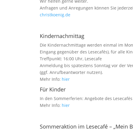
Wir helfen gerne weiter.
Anfragen und Anregungen können Sie jederzeit
christkoenig.de
Kindernachmittag
Die Kindernachmittage werden einmal im Mona
Eingang gegenüber des Lesecafés), für alle Kin
Treffpunkt: 16:00 Uhr, Lesecafe
Anmeldung bis spätestens Sonntag vor der Vera
(ggf. Anrufbeantworter nutzen).
Mehr Info:
hier
Für Kinder
In den Sommerferien: Angebote des Lesecafés
Mehr Info:
hier
.
Sommeraktion im Lesecafé – „Mein 