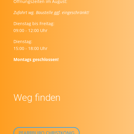
Öffnungszeiten im August:
Zufahrt wg. Baustelle ggf. eingeschränkt!
Dienstag bis Freitag:
09:00 - 12:00 Uhr
Dienstag:
15:00 - 18:00 Uhr
Montags geschlossen!
Weg finden
PFARRBÜRO CHRISTKÖNIG