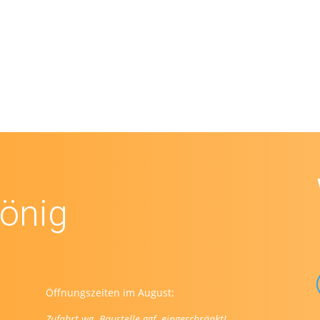
könig
Öffnungszeiten im August:
Zufahrt wg. Baustelle ggf. eingeschränkt!