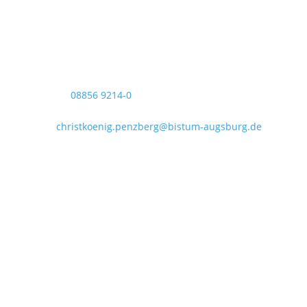
Pfarrbüro Christkönig
Sigmundstraße 18
82377 Penzberg
Telefon:
08856 9214-0
Telefax: 08856 9214-40
Mail:
christkoenig.penzberg@bistum-augsburg.de
IBAN DE 54 7035 1030 0000 3011 35
Öffnungszeiten im August:
Zufahrt wg. Baustelle ggf. eingeschränkt!
Dienstag bis Freitag:
09:00 - 12:00 Uhr
Dienstag:
15:00 - 18:00 Uhr