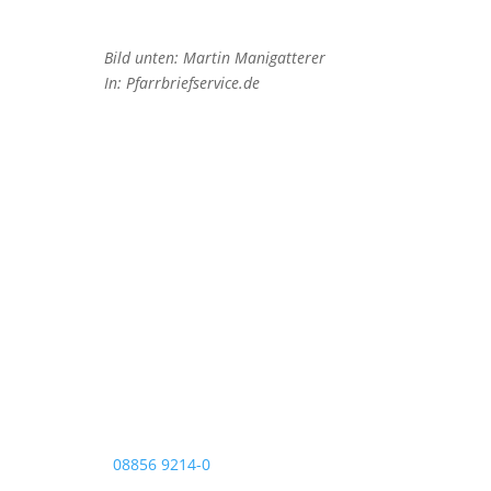
Bild unten: Martin Manigatterer
In: Pfarrbriefservice.de
Pfarrei Christkönig
Pfarrbüro Christkönig
Sigmundstraße 18
82377 Penzberg
Telefon:
08856 9214-0
Telefax: 08856 9214-40