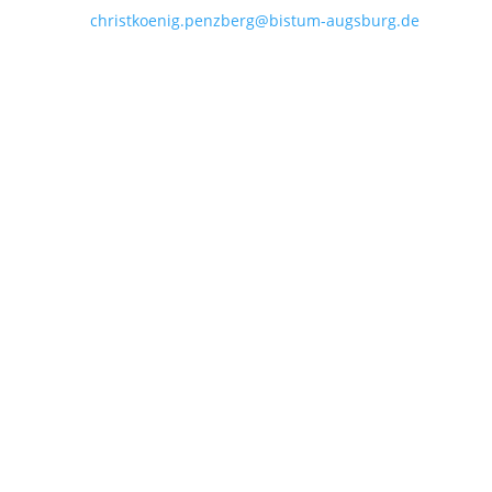
Mail:
christkoenig.penzberg@bistum-augsburg.de
IBAN DE 54 7035 1030 0000 3011 35
Öffnungszeiten im August:
Zufahrt wg. Baustelle ggf. eingeschränkt!
Dienstag bis Freitag:
09:00 - 12:00 Uhr
Dienstag:
15:00 - 18:00 Uhr
Montags geschlossen!
Weg finden