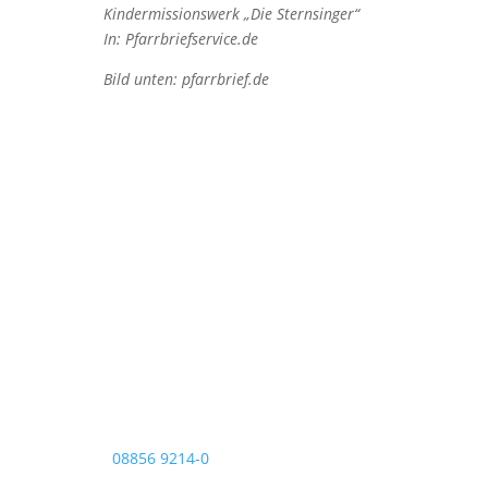
Kindermissionswerk „Die Sternsinger“
In: Pfarrbriefservice.de
Bild unten: pfarrbrief.de
Pfarrei Christkönig
Pfarrbüro Christkönig
Sigmundstraße 18
82377 Penzberg
Telefon:
08856 9214-0
Telefax: 08856 9214-40