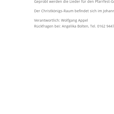
Geprobt werden die Lieder für den Pfarrfest-Go
Der Christkönigs-Raum befindet sich im Johann
Verantwortlich: Wolfgang Appel
Rückfragen bei: Angelika Bolten, Tel. 0162 944
Pfarrei Christkönig
Pfarrbüro Christkönig
Sigmundstraße 18