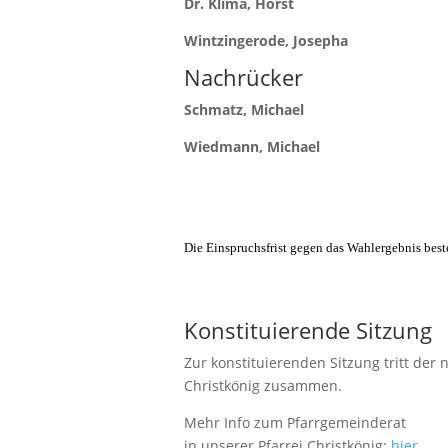
Dr. Klima, Horst
Wintzingerode, Josepha
Nachrücker
Schmatz, Michael
Wiedmann, Michael
.
Die Einspruchsfrist gegen das Wahlergebnis bes
Konstituierende Sitzung
Zur konstituierenden Sitzung tritt de
Christkönig zusammen.
Mehr Info zum Pfarrgemeinderat
in unserer Pfarrei Christkönig:
hier