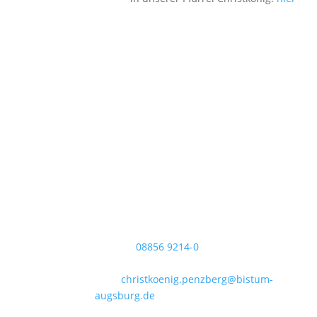
Pfarrei Christkönig
Pfarrbüro Christkönig
Sigmundstraße 18
82377 Penzberg
Telefon:
08856 9214-0
Telefax: 08856 9214-40
Mail:
christkoenig.penzberg@bistum-
augsburg.de