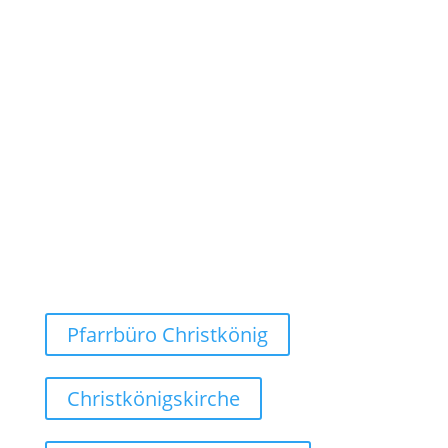
Dienstag bis Freitag:
09:00 - 12:00 Uhr
Dienstag:
15:00 - 18:00 Uhr
Montags geschlossen!
Weg finden
Pfarrbüro Christkönig
Christkönigskirche