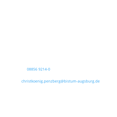
Pfarrei Christkönig
Pfarrbüro Christkönig
Sigmundstraße 18
82377 Penzberg
Telefon:
08856 9214-0
Telefax: 08856 9214-40
Mail:
christkoenig.penzberg@bistum-augsburg.de
IBAN DE 54 7035 1030 0000 3011 35
Öffnungszeiten im August:
Zufahrt wg. Baustelle ggf. eingeschränkt!