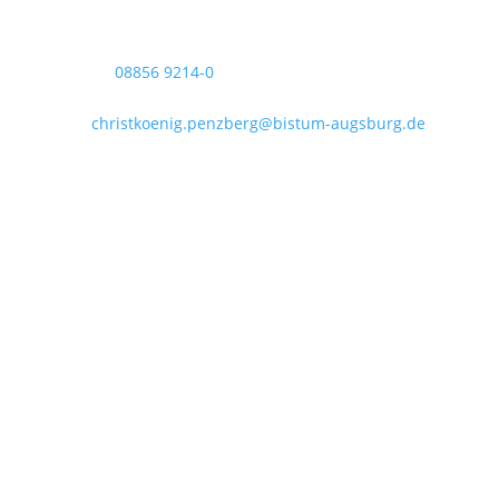
Sigmundstraße 18
82377 Penzberg
Telefon:
08856 9214-0
Telefax: 08856 9214-40
Mail:
christkoenig.penzberg@bistum-augsburg.de
IBAN DE 54 7035 1030 0000 3011 35
Öffnungszeiten im August:
Zufahrt wg. Baustelle ggf. eingeschränkt!
Dienstag bis Freitag:
09:00 - 12:00 Uhr
Dienstag:
15:00 - 18:00 Uhr
Montags geschlossen!