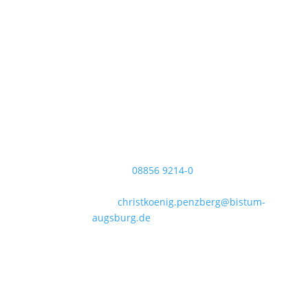
Pfarrei Christkönig
Pfarrbüro Christkönig
Sigmundstraße 18
82377 Penzberg
Telefon:
08856 9214-0
Telefax: 08856 9214-40
Mail:
christkoenig.penzberg@bistum-
augsburg.de
IBAN DE 54 7035 1030 0000 3011 35