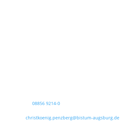
Pfarrei Christkönig
Pfarrbüro Christkönig
Sigmundstraße 18
82377 Penzberg
Telefon:
08856 9214-0
Telefax: 08856 9214-40
Mail:
christkoenig.penzberg@bistum-augsburg.de
IBAN DE 54 7035 1030 0000 3011 35