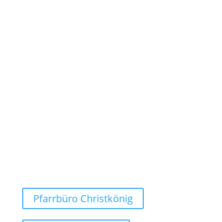
Öffnungszeiten im August:
Zufahrt wg. Baustelle ggf. eingeschränkt!
Dienstag bis Freitag:
09:00 - 12:00 Uhr
Dienstag:
15:00 - 18:00 Uhr
Montags geschlossen!
Weg finden
Pfarrbüro Christkönig