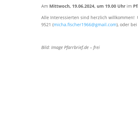
Am
Mittwoch, 19.06.2024, um 19.00 Uhr
im
Pf
Alle Interessierten sind herzlich willkommen
9521 (
micha.fischer1966@gmail.com
), oder b
Bild: Image Pfarrbrief.de – frei
Pfarrei Christkönig
Pfarrbüro Christkönig