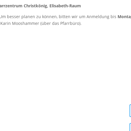
arrzentrum Christkönig, Elisabeth-Raum
! Um besser planen zu können, bitten wir um Anmeldung bis
Montag
ei Karin Mooshammer (über das Pfarrbüro).
Öffnungszeiten im August: