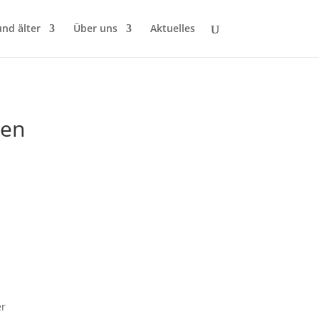
und älter
Über uns
Aktuelles
ßen
er