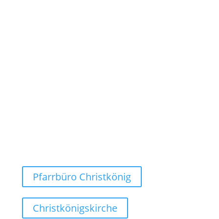
Zufahrt wg. Baustelle ggf. eingeschränkt!
Dienstag bis Freitag:
09:00 - 12:00 Uhr
Dienstag:
15:00 - 18:00 Uhr
Montags geschlossen!
Weg finden
Pfarrbüro Christkönig
Christkönigskirche