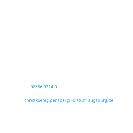
Pfarrei Christkönig
Pfarrbüro Christkönig
Sigmundstraße 18
82377 Penzberg
Telefon:
08856 9214-0
Telefax: 08856 9214-40
Mail:
christkoenig.penzberg@bistum-augsburg.de
IBAN DE 54 7035 1030 0000 3011 35
Öffnungszeiten im August: