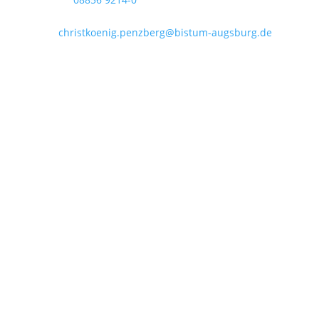
Telefax: 08856 9214-40
Mail:
christkoenig.penzberg@bistum-augsburg.de
IBAN DE 54 7035 1030 0000 3011 35
Öffnungszeiten im August:
Zufahrt wg. Baustelle ggf. eingeschränkt!
Dienstag bis Freitag:
09:00 - 12:00 Uhr
Dienstag:
15:00 - 18:00 Uhr
Montags geschlossen!