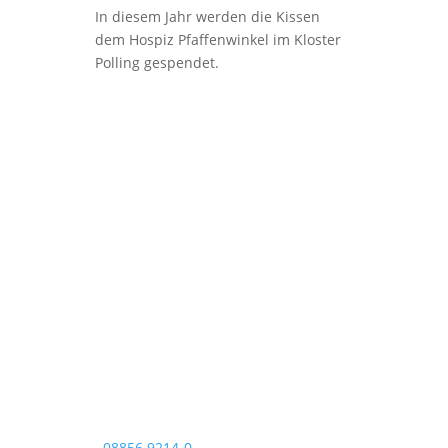
In diesem Jahr werden die Kissen
dem Hospiz Pfaffenwinkel im Kloster
Polling gespendet.
Pfarrei Christkönig
Pfarrbüro Christkönig
Sigmundstraße 18
82377 Penzberg
Telefon:
08856 9214-0