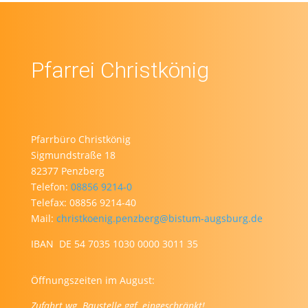
Pfarrei Christkönig
Pfarrbüro Christkönig
Sigmundstraße 18
82377 Penzberg
Telefon:
08856 9214-0
Telefax: 08856 9214-40
Mail:
christkoenig.penzberg@bistum-augsburg.de
IBAN DE 54 7035 1030 0000 3011 35
Öffnungszeiten im August:
Zufahrt wg. Baustelle ggf. eingeschränkt!