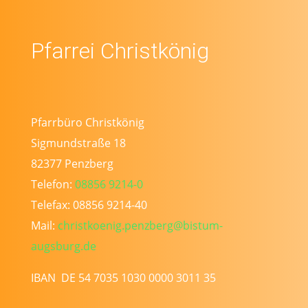
Pfarrei Christkönig
Pfarrbüro Christkönig
Sigmundstraße 18
82377 Penzberg
Telefon:
08856 9214-0
Telefax: 08856 9214-40
Mail:
christkoenig.penzberg@bistum-
augsburg.de
IBAN DE 54 7035 1030 0000 3011 35