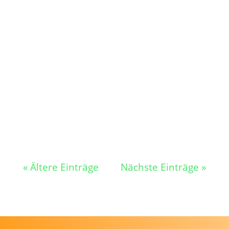
Ein gemütlicher Seniorennachmittag mit
Kaffee und Kuchen erwartet alle Gäste!
Am...
« Ältere Einträge
Nächste Einträge »